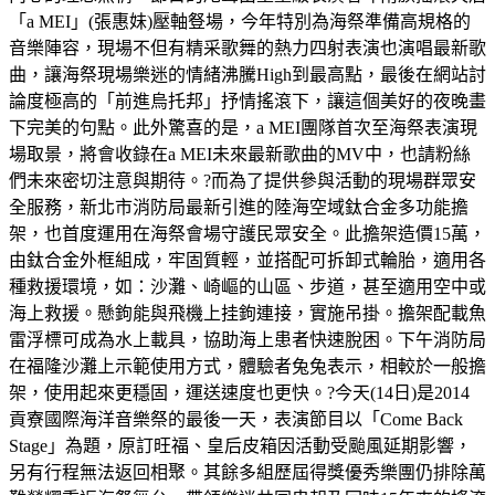
「a MEI」(張惠妹)壓軸豋場，今年特別為海祭準備高規格的
音樂陣容，現場不但有精采歌舞的熱力四射表演也演唱最新歌
曲，讓海祭現場樂迷的情緒沸騰High到最高點，最後在網站討
論度極高的「前進烏托邦」抒情搖滾下，讓這個美好的夜晚畫
下完美的句點。此外驚喜的是，a MEI團隊首次至海祭表演現
場取景，將會收錄在a MEI未來最新歌曲的MV中，也請粉絲
們未來密切注意與期待。?而為了提供參與活動的現場群眾安
全服務，新北市消防局最新引進的陸海空域鈦合金多功能擔
架，也首度運用在海祭會場守護民眾安全。此擔架造價15萬，
由鈦合金外框組成，牢固質輕，並搭配可拆卸式輪胎，適用各
種救援環境，如：沙灘、崎嶇的山區、步道，甚至適用空中或
海上救援。懸鉤能與飛機上挂鉤連接，實施吊掛。擔架配載魚
雷浮標可成為水上載具，協助海上患者快速脫困。下午消防局
在福隆沙灘上示範使用方式，體驗者兔兔表示，相較於一般擔
架，使用起來更穩固，運送速度也更快。?今天(14日)是2014
貢寮國際海洋音樂祭的最後一天，表演節目以「Come Back
Stage」為題，原訂旺福、皇后皮箱因活動受颱風延期影響，
另有行程無法返回相聚。其餘多組歷屆得獎優秀樂團仍排除萬