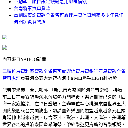
不動產二順位設定缺錢急用哪裡借錢
台南將軍汽車貸款
重劃區查詢貸款全省皆可處理房貸信貸利率多少年息任
何問題免費諮詢
內容來自YAHOO新聞
二順位房貸利率貸款全省皆可處理信貸房貸銀行年息貸款全省
皆可處理
貢寮海祭五大洲齊搖滾！a MEI壓軸HIGH翻福隆
記者李鴻典／台北報導 「新北市貢寮國際海洋音樂祭」接續
前三日在貢寮福隆海水浴場熱力開唱後，樂迷期待已久的「四
海一家瘋搖滾」在13日登場，主辦單位精心挑選來自世界五大
洲的樂團來台共同演出，邀請國外樂團的類型越來越多元且觸
角延伸也越來越廣，包含亞洲、歐洲、非洲、大洋洲、美洲等
世界各地的搖滾樂團齊聚海祭，帶給樂迷更寬廣的音樂領域，