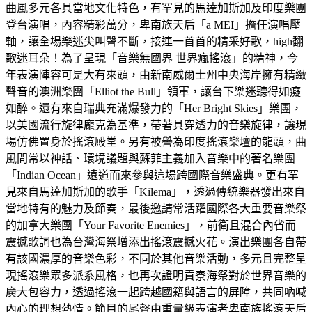
曲風多元各具當地文化特色，有罕見的馬達加斯加及印度樂團
登台演唱，內容精彩萬分，卑南族天后「a MEI」擔任演唱壓
軸，讓全場樂迷尖叫聲不斷，接連一首首的精采好歌，high翻
歌迷耳朵！為了呈現「音樂無國界 世界瘋搖滾」的精神，今
年表演陣容可是大有來頭，由新南威爾士州中央海岸擁有精緻
聲音的澳洲樂團「Elliot the Bull」領軍，讓台下樂迷聽得如癡
如醉。還有來自瑞典充滿爆發力的「Her Bright Skies」樂團，
以美國流行旋律龐克為基準，帶著具穿透力的音樂旋律，讓現
場仿佛置身於搖滾殿堂。另有被譽為印度搖滾樂壇的龍頭，曲
風間常以神話、環境議題與蘇菲主義加入音樂中的著名樂團
「Indian Ocean」遠道而來參與這場跨國際音樂盛典。更有罕
見來自馬達加斯加的歌手「Kilema」，透過傳統樂器發出來自
當地特有的魅力及節奏，最後邀請常活躍國際各大重要音樂祭
的加拿大樂團「Your Favorite Enemies」，前衛且混合內省而
震撼歌詞也為台灣海祭增添出搖滾震撼火花。演出樂團各自帶
有該國濃厚的音樂色彩，不同於其他音樂活動，多元且完整呈
現搖滾樂眾多派系風格，也再次證明貢寮海祭對於世界音樂的
廣大包容力，透過搖滾一起跨越國籍與語言的屏障，共同吶喊
內心的理想熱情。節目的尾聲由重量級表演者卑南族搖滾天后