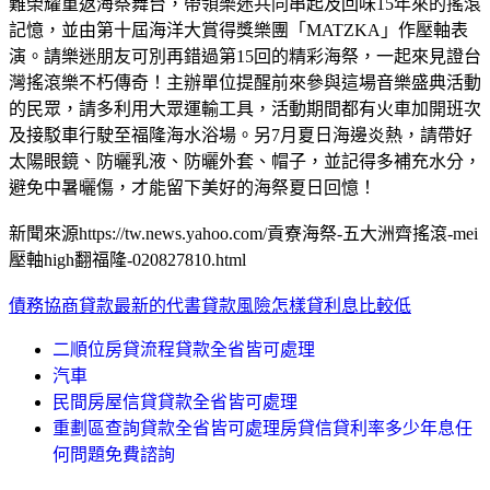
難榮耀重返海祭舞台，帶領樂迷共同串起及回味15年來的搖滾
記憶，並由第十屆海洋大賞得獎樂團「MATZKA」作壓軸表
演。請樂迷朋友可別再錯過第15回的精彩海祭，一起來見證台
灣搖滾樂不朽傳奇！主辦單位提醒前來參與這場音樂盛典活動
的民眾，請多利用大眾運輸工具，活動期間都有火車加開班次
及接駁車行駛至福隆海水浴場。另7月夏日海邊炎熱，請帶好
太陽眼鏡、防曬乳液、防曬外套、帽子，並記得多補充水分，
避免中暑曬傷，才能留下美好的海祭夏日回憶！
新聞來源https://tw.news.yahoo.com/貢寮海祭-五大洲齊搖滾-mei
壓軸high翻福隆-020827810.html
債務協商貸款
最新的代書貸款風險怎樣貸利息比較低
二順位房貸流程貸款全省皆可處理
汽車
民間房屋信貸貸款全省皆可處理
重劃區查詢貸款全省皆可處理房貸信貸利率多少年息任
何問題免費諮詢