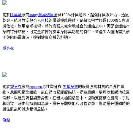
關於
除臭襪
廠商
snug
:
腳臭剋星
全襪100%汗臭通紗，超強除臭吸汗力、透氣
乾爽。結合竹炭與奈米科技的優質機能纖維，是將孟宗竹經過1000度C高溫
炭化後，運用奈米技術，將竹炭粉末完全地融合於纖維之中，再配合纖維本
身的特殊結構，可完全發揮竹炭本身除臭功能的特性，並產生人體所需負離
子與阻絕電磁波，達到健康穿襪的舒適。
塑身衣
關於
塑身衣
廠商
equmen
男性塑身衣:
男塑身衣
的設計強調材質結合彈性纖
維、尼龍和聚酯纖維，能自然收緊腰腹脂肪、提拉肩膀，更可以和緩地拉直
背部，以達到調整姿勢身型。在最大極限活動中，協助支撐核心肌肉、手肘
和前臂，藉由保持肌肉溫暖、提升身體機能和改善姿勢，幫助提升運動時的
最佳肌能和減少受傷風險。
魚鬆