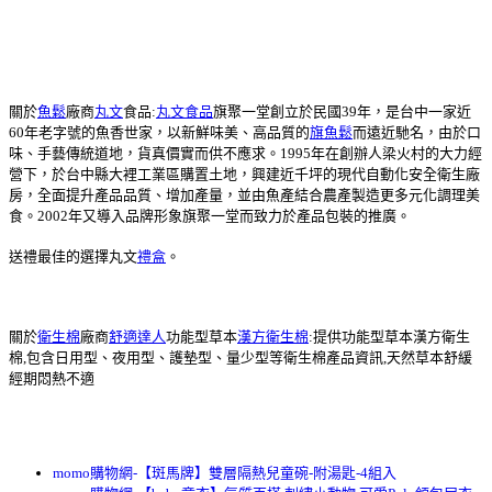
關於
魚鬆
廠商
丸文
食品:
丸文食品
旗聚一堂創立於民國39年，是台中一家近
60年老字號的魚香世家，以新鮮味美、高品質的
旗魚鬆
而遠近馳名，由於口
味、手藝傳統道地，貨真價實而供不應求。1995年在創辦人梁火村的大力經
營下，於台中縣大裡工業區購置土地，興建近千坪的現代自動化安全衛生廠
房，全面提升產品品質、增加產量，並由魚產結合農產製造更多元化調理美
食。2002年又導入品牌形象旗聚一堂而致力於產品包裝的推廣。
送禮最佳的選擇丸文
禮盒
。
關於
衛生棉
廠商
舒適達人
功能型草本
漢方衛生棉
:提供功能型草本漢方衛生
棉,包含日用型、夜用型、護墊型、量少型等衛生棉產品資訊,天然草本舒緩
經期悶熱不適
momo購物網-【斑馬牌】雙層隔熱兒童碗-附湯匙-4組入