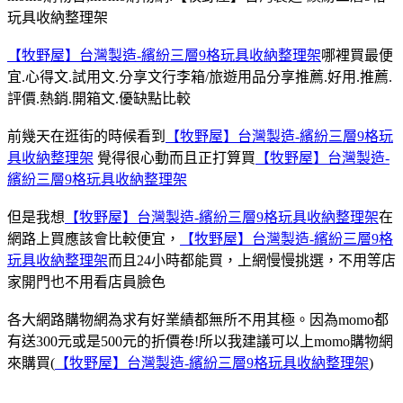
玩具收納整理架
【牧野屋】台灣製造-繽紛三層9格玩具收納整理架
哪裡買最便
宜.心得文.試用文.分享文行李箱/旅遊用品分享推薦.好用.推薦.
評價.熱銷.開箱文.優缺點比較
前幾天在逛街的時候看到
【牧野屋】台灣製造-繽紛三層9格玩
具收納整理架
覺得很心動而且正打算買
【牧野屋】台灣製造-
繽紛三層9格玩具收納整理架
但是我想
【牧野屋】台灣製造-繽紛三層9格玩具收納整理架
在
網路上買應該會比較便宜，
【牧野屋】台灣製造-繽紛三層9格
玩具收納整理架
而且24小時都能買，上網慢慢挑選，不用等店
家開門也不用看店員臉色
各大網路購物網為求有好業績都無所不用其極。因為momo都
有送300元或是500元的折價卷!所以我建議可以上momo購物網
來購買(
【牧野屋】台灣製造-繽紛三層9格玩具收納整理架
)