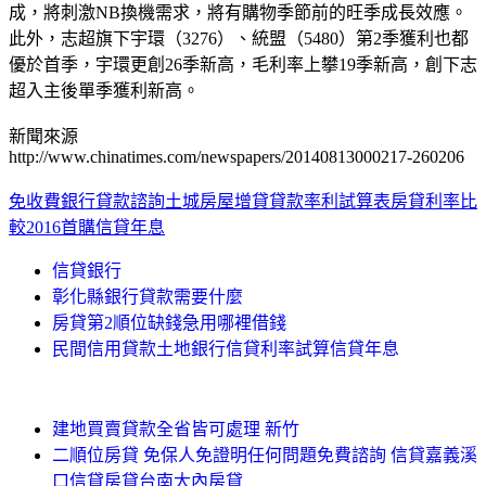
成，將刺激NB換機需求，將有購物季節前的旺季成長效應。
此外，志超旗下宇環（3276）、統盟（5480）第2季獲利也都
優於首季，宇環更創26季新高，毛利率上攀19季新高，創下志
超入主後單季獲利新高。
新聞來源
http://www.chinatimes.com/newspapers/20140813000217-260206
免收費銀行貸款諮詢土城房屋增貸
貸款率利試算表房貸利率比
較2016首購信貸年息
信貸銀行
彰化縣銀行貸款需要什麼
房貸第2順位缺錢急用哪裡借錢
民間信用貸款土地銀行信貸利率試算信貸年息
建地買賣貸款全省皆可處理 新竹
二順位房貸 免保人免證明任何問題免費諮詢 信貸嘉義溪
口信貸房貸台南大內房貸